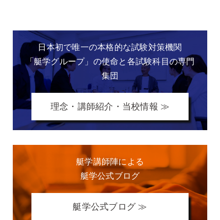
日本初で唯一の本格的な
試験対策機関
「艇学グループ」の
使命と各試験科目の専門
集団
理念・講師紹介・当校情報 ≫
艇学講師陣による
艇学公式ブログ
艇学公式ブログ ≫