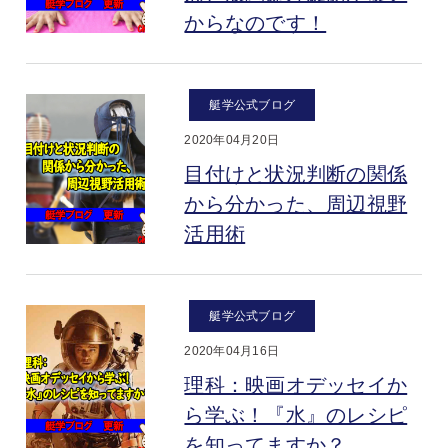
からなのです！
艇学公式ブログ
2020年04月20日
目付けと状況判断の関係
から分かった、周辺視野
活用術
艇学公式ブログ
2020年04月16日
理科：映画オデッセイか
ら学ぶ！『水』のレシピ
を知ってますか？