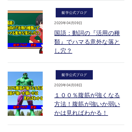
艇学公式ブログ
2020年04月09日
国語：動詞の『活用の種
類』でハマる意外な落と
し穴？
艇学公式ブログ
2020年04月08日
１００％腹筋が強くなる
方法！腹筋が強いか弱い
かは見ればわかる！