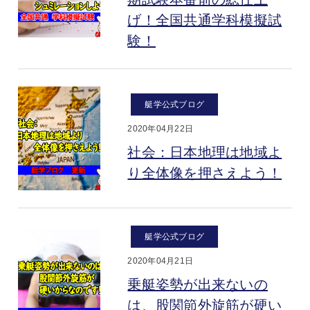
げ！全国共通学科模擬試
験！
艇学公式ブログ
2020年04月22日
社会：日本地理は地域よ
り全体像を押さえよう！
艇学公式ブログ
2020年04月21日
乗艇姿勢が出来ないの
は、股関節外旋筋が硬い