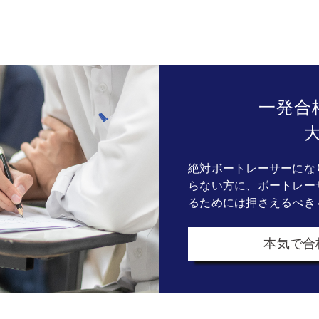
一発合
絶対ボートレーサーにな
らない方に、ボートレー
るためには押さえるべき
本気で合