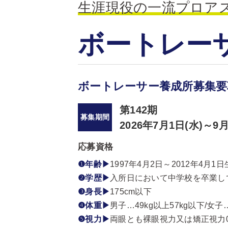
生涯現役の一流プロア
ボートレー
ボートレーサー養成所募集要
第142期
募集期間
2026年7月1日(水)～9月
応募資格
❶年齢▶
1997年4月2日～2012年4月1
❷学歴▶
入所日において中学校を卒業し
❸身長▶
175cm以下
❹体重▶
男子…49kg以上57kg以下/女子…
❺視力▶
両眼とも裸眼視力又は矯正視力0