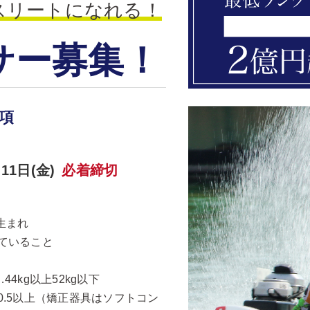
スリートになれる！
サー募集！
項
11日(金)
必着締切
日生まれ
ていること
44kg以上52kg以下
.5以上（矯正器具はソフトコン