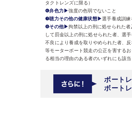
タクトレンズに限る）
❻弁色力▶
強度の色弱でないこと
❼聴力その他の健康状態▶
選手養成訓練
❽その他▶
拘禁以上の刑に処せられた者
して罰金以上の刑に処せられた者、選手
不良により養成を取りやめられた者、反
等モーターボート競走の公正を害するお
る相当の理由のある者のいずれにも該当
ボートレ
ボート