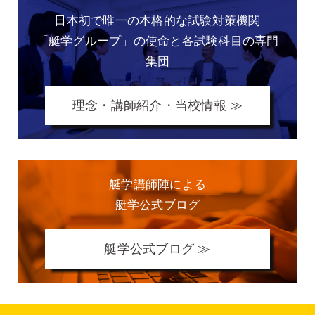
日本初で唯一の本格的な
試験対策機関
「艇学グループ」の
使命と各試験科目の専門
集団
理念・講師紹介・当校情報 ≫
艇学講師陣による
艇学公式ブログ
艇学公式ブログ ≫