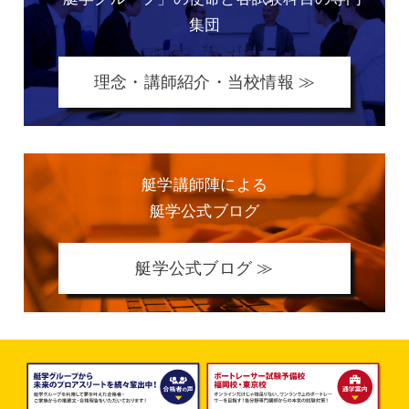
集団
理念・講師紹介・当校情報 ≫
艇学講師陣による
艇学公式ブログ
艇学公式ブログ ≫