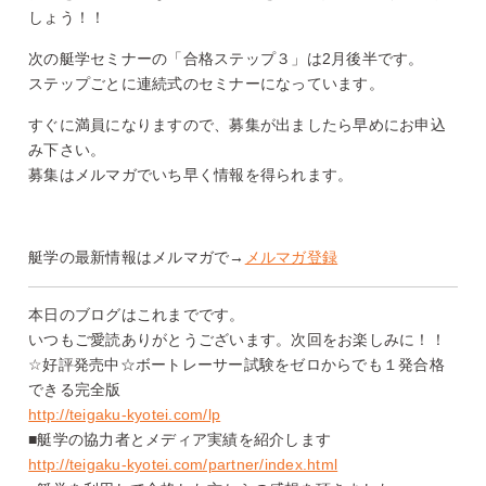
しょう！！
次の艇学セミナーの「合格ステップ３」は2月後半です。
ステップごとに連続式のセミナーになっています。
すぐに満員になりますので、募集が出ましたら早めにお申込
み下さい。
募集はメルマガでいち早く情報を得られます。
艇学の最新情報はメルマガで→
メルマガ登録
本日のブログはこれまでです。
いつもご愛読ありがとうございます。次回をお楽しみに！！
☆好評発売中☆ボートレーサー試験をゼロからでも１発合格
できる完全版
http://teigaku-kyotei.com/lp
■艇学の協力者とメディア実績を紹介します
http://teigaku-kyotei.com/partner/index.html