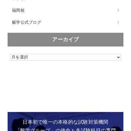
福岡校
艇学公式ブログ
アーカイブ
日本初で唯一の本格的な
試験対策機関
「艇学グループ」の
使命と各試験科目の専門