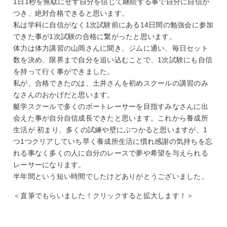
1日1秒を無駄にせず自分を信じて継続する事で自分に自信が
つき、絶対合格できると思います。
私は学科に自信がなく1次試験前にある14日間の勉強会に参加
できた事が1次試験の合格に繋がったと思います。
体力は体力講習の山岡さんに聞き、ジムに通い、毎日セット
数を決め、限界まで自分を追い込むことで、1次試験にも自信
を持って行く事ができました。
私が、合格できたのは、土井さんを初めスクールの講習のみ
なさんのおかげだと思います。
艇学スクールで多くのボートレーサーを目指すみなさんに出
会えた事が自分自信成長できたと思います。これから養成所
生活が 初まり、多くの試練や壁にぶつかると思いますが、1
つ1つクリアしていち早く養成所生活に慣れ感謝の気持ちを忘
れる事なく多くの人に自分のレースで夢や希望を与えられる
レーサーになります。
半年間という短い時間でしたけどありがとうございました。
＜直筆でもらいました！クリックすると拡大します！＞