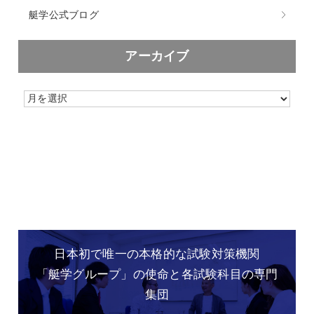
艇学公式ブログ
アーカイブ
日本初で唯一の本格的な
試験対策機関
「艇学グループ」の
使命と各試験科目の専門
集団