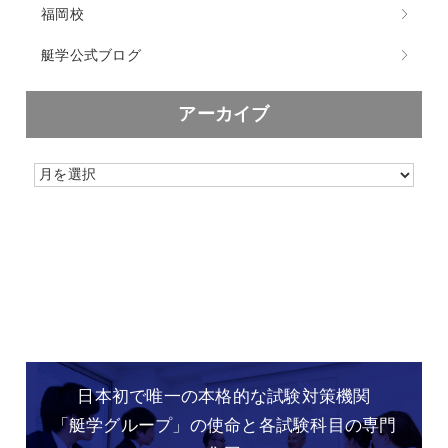
福岡校
艇学公式ブログ
アーカイブ
日本初で唯一の本格的な
試験対策機関
「艇学グループ」の
使命と各試験科目の専門