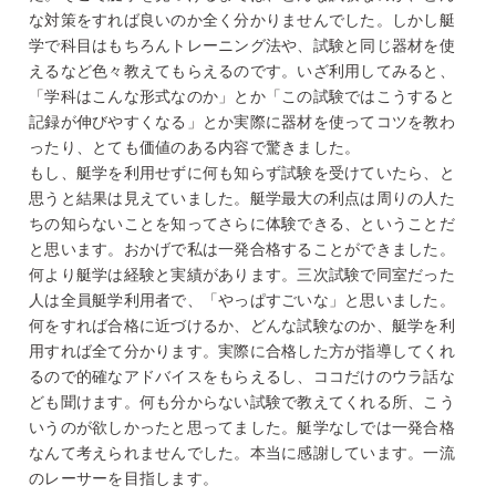
な対策をすれば良いのか全く分かりませんでした。しかし艇
学で科目はもちろんトレーニング法や、試験と同じ器材を使
えるなど色々教えてもらえるのです。いざ利用してみると、
「学科はこんな形式なのか」とか「この試験ではこうすると
記録が伸びやすくなる」とか実際に器材を使ってコツを教わ
ったり、とても価値のある内容で驚きました。
もし、艇学を利用せずに何も知らず試験を受けていたら、と
思うと結果は見えていました。艇学最大の利点は周りの人た
ちの知らないことを知ってさらに体験できる、ということだ
と思います。おかげで私は一発合格することができました。
何より艇学は経験と実績があります。三次試験で同室だった
人は全員艇学利用者で、「やっぱすごいな」と思いました。
何をすれば合格に近づけるか、どんな試験なのか、艇学を利
用すれば全て分かります。実際に合格した方が指導してくれ
るので的確なアドバイスをもらえるし、ココだけのウラ話な
ども聞けます。何も分からない試験で教えてくれる所、こう
いうのが欲しかったと思ってました。艇学なしでは一発合格
なんて考えられませんでした。本当に感謝しています。一流
のレーサーを目指します。