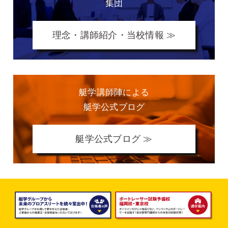
集団
理念・講師紹介・当校情報 ≫
艇学講師陣による
艇学公式ブログ
艇学公式ブログ ≫