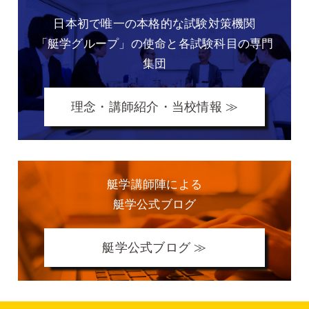
日本初で唯一の本格的な
試験対策機関
「艇学グループ」の
使命と各試験科目の専門
集団
理念・講師紹介・当校情報 ≫
艇学講師陣による
艇学公式ブログ
艇学公式ブログ ≫