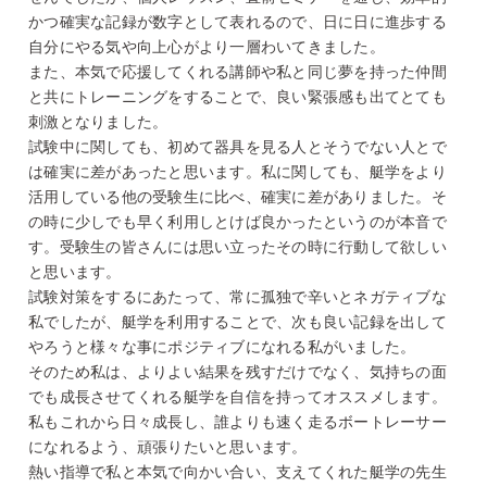
かつ確実な記録が数字として表れるので、日に日に進歩する
自分にやる気や向上心がより一層わいてきました。
また、本気で応援してくれる講師や私と同じ夢を持った仲間
と共にトレーニングをすることで、良い緊張感も出てとても
刺激となりました。
試験中に関しても、初めて器具を見る人とそうでない人とで
は確実に差があったと思います。私に関しても、艇学をより
活用している他の受験生に比べ、確実に差がありました。そ
の時に少しでも早く利用しとけば良かったというのが本音で
す。受験生の皆さんには思い立ったその時に行動して欲しい
と思います。
試験対策をするにあたって、常に孤独で辛いとネガティブな
私でしたが、艇学を利用することで、次も良い記録を出して
やろうと様々な事にポジティブになれる私がいました。
そのため私は、よりよい結果を残すだけでなく、気持ちの面
でも成長させてくれる艇学を自信を持ってオススメします。
私もこれから日々成長し、誰よりも速く走るボートレーサー
になれるよう、頑張りたいと思います。
熱い指導で私と本気で向かい合い、支えてくれた艇学の先生