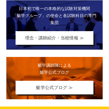
日本初で唯一の本格的な
試験対策機関
「艇学グループ」の
使命と各試験科目の専門
集団
理念・講師紹介・当校情報 ≫
艇学講師陣による
艇学公式ブログ
艇学公式ブログ ≫