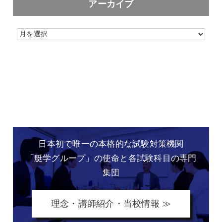
アーカイブ
日本初で唯一の本格的な
試験対策機関
「艇学グループ」の
使命と各試験科目の専門
集団
理念・講師紹介・当校情報 ≫