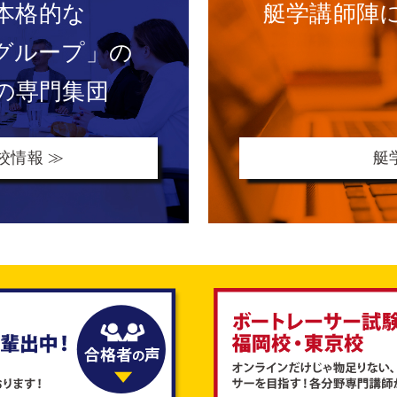
本格的な
艇学講師陣
グループ」の
の専門集団
校情報 ≫
艇