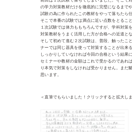
前回は１次試験で落ちてしまいました。そこで
の学力対策教材だけを徹底的に完璧になるまで
試験の為に作られたこの教材をやって落ちたら
そこで本番の試験では満点に近い点数をとるこ
１次試験では体力ももちろんですが、学科対策
対策教材をうまく活用した方が合格への近道と
そして初めて進む２次試験は、普段、触ったこ
ナーでは同じ器具を使って対策することが出来
しっかりしていなければ今回の合格という結果
セミナーや教材の金額はこれで受かるのであれ
り本気で対策をしなければ受かりません。まだ
思います。
＜直筆でもらいました！クリックすると拡大し