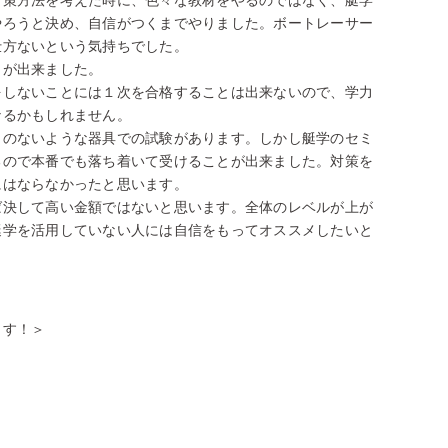
対策方法を考えた時に、色々な教材をやるのではなく、艇学
やろうと決め、自信がつくまでやりました。ボートレーサー
仕方ないという気持ちでした。
とが出来ました。
をしないことには１次を合格することは出来ないので、学力
なるかもしれません。
とのないような器具での試験があります。しかし艇学のセミ
るので本番でも落ち着いて受けることが出来ました。対策を
にはならなかったと思います。
ば決して高い金額ではないと思います。全体のレベルが上が
艇学を活用していない人には自信をもってオススメしたいと
ます！＞