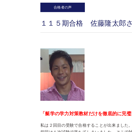
合格者の声
１１５期合格 佐藤隆太郎
「艇学の学力対策教材だけを徹底的に完璧
私は２回目の受験で合格することが出来ました