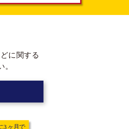
などに
関する
い。