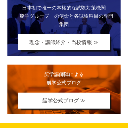
日本初で唯一の本格的な
試験対策機関
「艇学グループ」の
使命と各試験科目の専門
集団
理念・講師紹介・当校情報 ≫
艇学講師陣による
艇学公式ブログ
艇学公式ブログ ≫