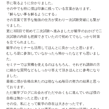
手に取るように分かりました。
その中でも特に僕は印象に残っている言葉があります。
『解らない事を解るようにする』
その言葉て苦手な勉強の仕方が変わり一次試験突破にも繋が
りました。
更に3回目で初めて二次試験へ進みましたが艇学のおかげで二
次試験の内容も把握できていたので初めてでもしっかり対策
を立てられました。
艇学のセミナーも活用してほんとに良かったと思います。
むしろ逆に参加していなかったら怖かったなとすら思いまし
た。
セミナーでは実機を使えるのはもちろん、それぞれ講師の方
に細かな質問などもしっかり答えて頂きほんとに参考になり
ました。
最後に僕が合格出来たのは他ならぬ毎日の努力の結果と思っ
ております。
ただ艇学ブログに出会わずただやみくもに進んでいれば僕の
合格は無かったと思います。
その位、私にとって艇学の存在は大きかったです。