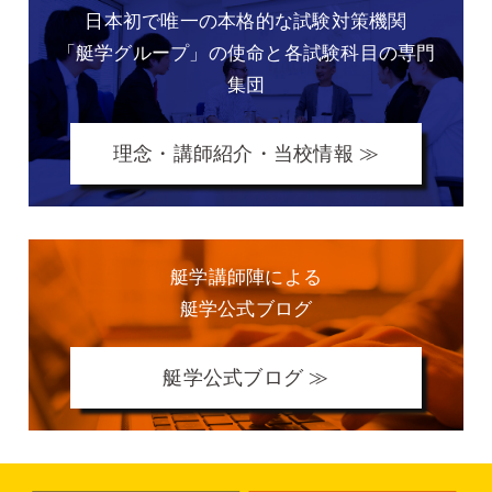
日本初で唯一の本格的な
試験対策機関
「艇学グループ」の
使命と各試験科目の専門
集団
理念・講師紹介・当校情報 ≫
艇学講師陣による
艇学公式ブログ
艇学公式ブログ ≫