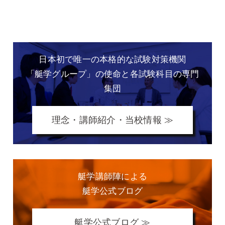
日本初で唯一の本格的な
試験対策機関
「艇学グループ」の
使命と各試験科目の専門
集団
理念・講師紹介・当校情報 ≫
艇学講師陣による
艇学公式ブログ
艇学公式ブログ ≫