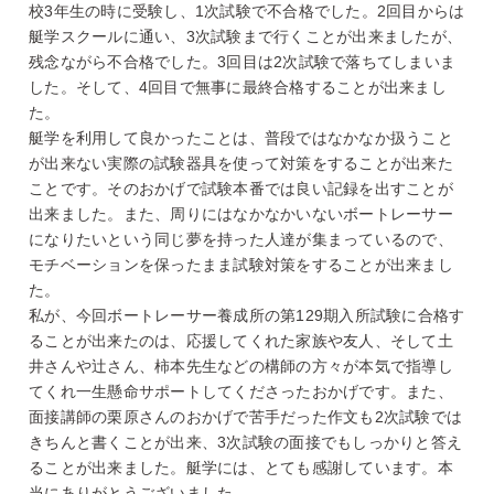
校3年生の時に受験し、1次試験で不合格でした。2回目からは
艇学スクールに通い、3次試験まで行くことが出来ましたが、
残念ながら不合格でした。3回目は2次試験で落ちてしまいま
した。そして、4回目で無事に最終合格することが出来まし
た。
艇学を利用して良かったことは、普段ではなかなか扱うこと
が出来ない実際の試験器具を使って対策をすることが出来た
ことです。そのおかげで試験本番では良い記録を出すことが
出来ました。また、周りにはなかなかいないボートレーサー
になりたいという同じ夢を持った人達が集まっているので、
モチベーションを保ったまま試験対策をすることが出来まし
た。
私が、今回ボートレーサー養成所の第129期入所試験に合格す
ることが出来たのは、応援してくれた家族や友人、そして土
井さんや辻さん、柿本先生などの構師の方々が本気で指導し
てくれ一生懸命サポートしてくださったおかげです。また、
面接講師の栗原さんのおかげで苦手だった作文も2次試験では
きちんと書くことが出来、3次試験の面接でもしっかりと答え
ることが出来ました。艇学には、とても感謝しています。本
当にありがとうございました。