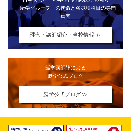
「艇学グループ」の
使命と各試験科目の専門
集団
理念・講師紹介・当校情報 ≫
艇学講師陣による
艇学公式ブログ
艇学公式ブログ ≫