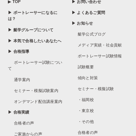
▶ TOP
▶ お問い合わせ
▶ ボートレーサーになるに
▶ よくあるご質問
は？
▶ お知らせ
▶ 艇学グループについて
艇学公式ブログ
▶ 本気で合格したいあなたへ
メディア実績・社会貢献
▶ 合格指導
ボートレーサー試験情報
ボートレーサー試験につい
試験概要
て
傾向と対策
通学案内
セミナー・模擬試験
セミナー・模擬試験案内
・福岡校
オンデマンド配信講座案内
・東京校
▶ 合格実績
・その他
合格者の声
合格者の声
ご家族からの声