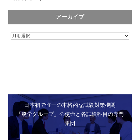
アーカイブ
日本初で唯一の本格的な
試験対策機関
「艇学グループ」の
使命と各試験科目の専門
集団