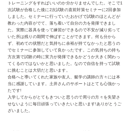
トレーニングをすればいいのか分かりませんでした。そこで1
次試験が合格した後に2次試験の直前対策セミナーに2回参加
しました。セミナーに行っていたおかげで試験のほとんどが
教わった内容がでて、落ち着いて自分の力を発揮できまし
た。実際に器具を使って練習ができるので不安が減り劣って
いた所は残りの期間で伸ばすことができます。何も分から
ず、初めての状態だと気持ちに余裕が持てなかったと思うの
でセミナーに参加していて良かったです。この気持ちの持ち
方次第で試験の時に実力が発揮できるかどうか大きく関わっ
てくるのではないかと思いました。なので自信を持って試験
に挑むことは大切だと思います。
合格へと導いてくれた家族や友人、艇学の講師の方々には本
当に感謝しています。土井さんのサポートはとても心強かっ
たです!
入学してからがとてもきついと思うので周りの方々を失望さ
せないように毎日頑張っていきたいと思います!ありがとうご
ざいました。