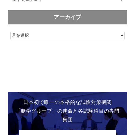
アーカイブ
日本初で唯一の本格的な
試験対策機関
「艇学グループ」の
使命と各試験科目の専門
集団