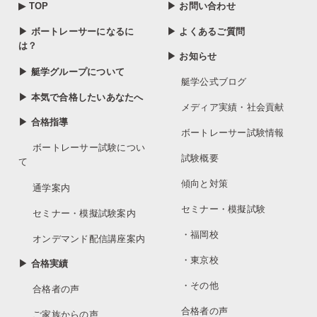
▶ TOP
▶ お問い合わせ
▶ ボートレーサーになるに
▶ よくあるご質問
は？
▶ お知らせ
▶ 艇学グループについて
艇学公式ブログ
▶ 本気で合格したいあなたへ
メディア実績・社会貢献
▶ 合格指導
ボートレーサー試験情報
ボートレーサー試験につい
試験概要
て
傾向と対策
通学案内
セミナー・模擬試験
セミナー・模擬試験案内
・福岡校
オンデマンド配信講座案内
・東京校
▶ 合格実績
・その他
合格者の声
合格者の声
ご家族からの声