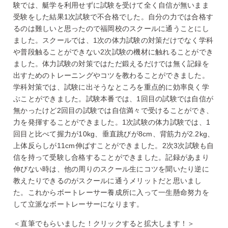
験では、艇学を利用せずに試験を受けて全く自信が無いまま
受験をした結果1次試験で不合格でした。自分の力では合格す
るのは難しいと思ったので福岡校のスクールに通うことにし
ました。スクールでは、1次の体力試験の対策だけでなく学科
や普段触ることができない2次試験の機材に触れることができ
ました。体力試験の対策ではただ鍛えるだけでは無く記録を
出すためのトレーニングやコツを教わることができました。
学科対策では、試験に出そうなところを重点的に効率良く学
ぶことができました。試験本番では、1回目の試験では自信が
無かったけど2回目の試験では自信満々で受けることができ、
力を発揮することができました。1次試験の体力試験では、1
回目と比べて握力が10kg、垂直跳びが8cm、背筋力が2.2kg、
上体反らしが11cm伸ばすことができました。2次3次試験も自
信を持って受験し合格することができました。記録があまり
伸びない時は、他の周りのスクール生にコツを聞いたり逆に
教えたりできるのがスクールに通うメリットだと思いまし
た。これからボートレーサー養成所に入って一生懸命努力を
して立派なボートレーサーになります。
＜直筆でもらいました！クリックすると拡大します！＞