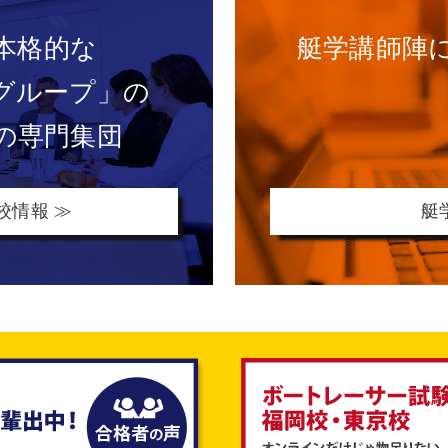
本格的な
艇学講師陣
グループ」の
の専門集団
校情報 ≫
艇