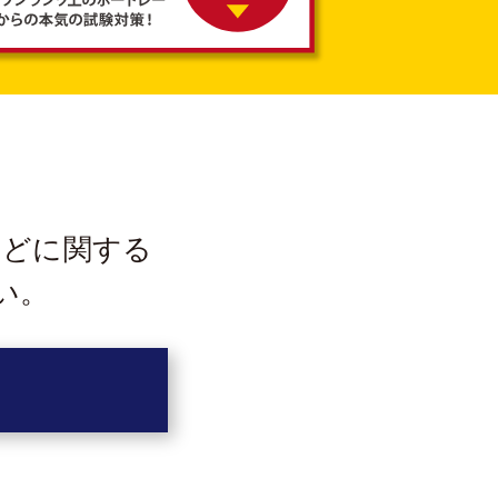
などに
関する
い。