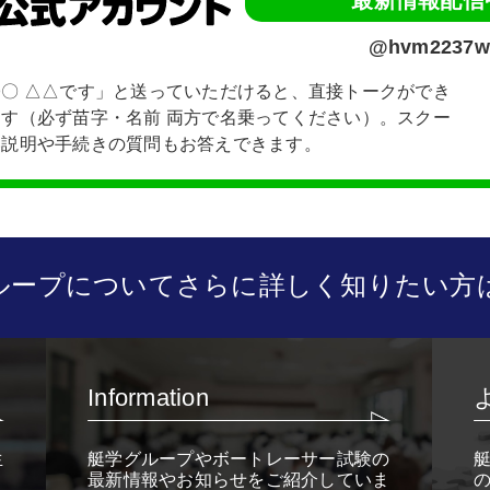
@hvm2237w
〇 △△です」と送っていただけると、直接トークができ
す（必ず苗字・名前 両方で名乗ってください）。スクー
い説明や手続きの質問もお答えできます。
ループについて
さらに詳しく知りたい方
Information
生
艇学グループやボートレーサー試験の
と
最新情報やお知らせをご紹介していま