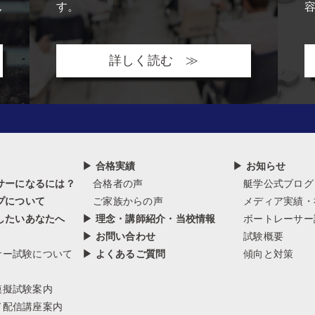
ん
す。
詳しく読む ≫
▶ 合格実績
▶ お知らせ
サーになるには？
合格者の声
艇学公式ブログ
プについて
ご家族からの声
メディア実績・
したいあなたへ
▶ 理念・講師紹介・当校情報
ボートレーサー
▶ お問い合わせ
試験概要
サー試験について
▶ よくあるご質問
傾向と対策
模擬試験案内
ド配信講座案内