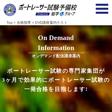
Top
>
合格指導
>
DVD講座案内テスト
On Demand
Information
オンデマンド配信講座案内
ボートレーサー試験の専門家集団が
3ヶ月で効果的にボートレーサー試験の
一発合格
を目指します!