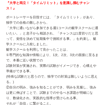
『大学と両立！「タイムリミット」を意識し掴むチャン
ス！』
ポートレーサーを目指すには、「タイムリミット」があり、
独学での合格の難しさから、
「大学に通いながら参加できる週1コースの艇学スクールに通
いたい。」と息子から相談され、「チャンスは1度切りだと思
って、覚悟を決めて短期集中で挑戦する事。」を約束し、艇
学スクールに入校しました。
艇学スクールを利用して良かったことは、
①専門的な知識や情報により、1次、2次、3次の面接に至るま
で、本番に近い状態での
試験対策が実施され、実際の試験がイメージでき、心構えや
準備ができる事。
(特殊な試験だと思うので、独学での対策は難しいように思え
る。)
②自分の弱み、強みを知ることができ、弱みを克服し、強み
は更に伸ばすことで、試験までのやるべき課題が明確にな
り、数値化され、実践的な指導が受けられる事。
それが「自信」に繋がること。