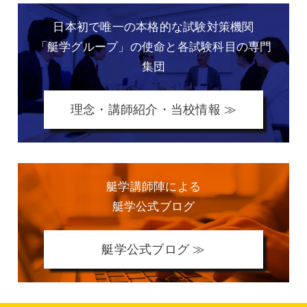
日本初で唯一の本格的な
試験対策機関
「艇学グループ」の
使命と各試験科目の専門
集団
理念・講師紹介・当校情報 ≫
艇学講師陣による
艇学公式ブログ
艇学公式ブログ ≫