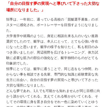
「自分の目指す夢の実現へと導びいて下さった大切な
場所になりました。」
恒季は、一年前に、通っている高校の「競艇選手募集」のポ
スターに感化され、ボートレーサーを目指すようになりまし
た。
大学進学や就職のように、身近に相談出来る人のいない進路
選択でしたので、艇学は、本人にとって、とても心強い存在
になったと思います。艇学の様子を知りたく、私も初日のみ
つき添いましたが、周辺視野を広げるトレーニング、体力試
験に必要な筋力の部位の強化など、艇学独特のものがとても
印象的でした。
恒季にとっては、艇学に通うことで、同じ志をもつ仲間、わ
からない事を相談できる先輩、専門的な知識と経験豊富な先
生方に出会い、自分の目指す夢の実現へと導びいて下さった
大切な場所になりました。
どんな夢であれ、
1
人でも可能かも知れませんが同じ目標に向
かう誰かがいてくれる。支えてくれる唯かがいてくれる、そ
してその環境に身を置き自分をそれ一色に染めていくとゆう