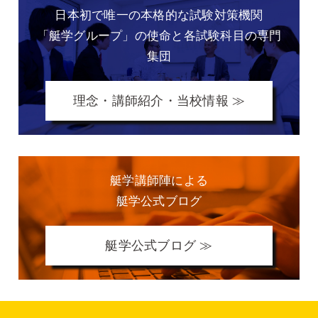
日本初で唯一の本格的な
試験対策機関
「艇学グループ」の
使命と各試験科目の専門
集団
理念・講師紹介・当校情報 ≫
艇学講師陣による
艇学公式ブログ
艇学公式ブログ ≫