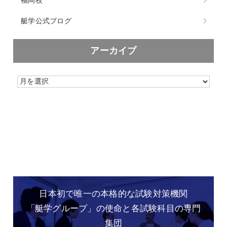
艇学公式ブログ
アーカイブ
日本初で唯一の本格的な
試験対策機関
「艇学グループ」の
使命と各試験科目の専門
集団