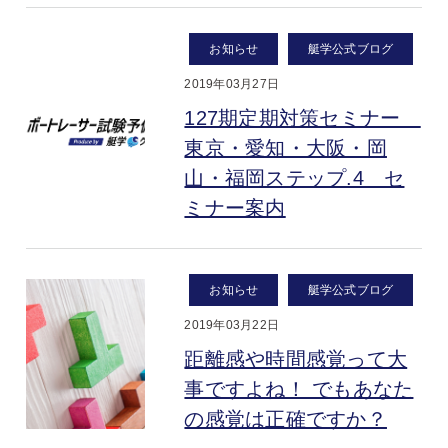
お知らせ
艇学公式ブログ
2019年03月27日
127期定期対策セミナー
東京・愛知・大阪・岡
山・福岡ステップ.4 セ
ミナー案内
お知らせ
艇学公式ブログ
2019年03月22日
距離感や時間感覚って大
事ですよね！ でもあなた
の感覚は正確ですか？