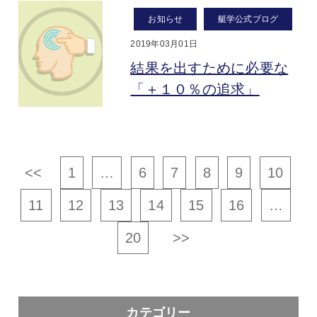
お知らせ
艇学公式ブログ
2019年03月01日
結果を出すために必要な
「＋１０％の追求」
<<
1
…
6
7
8
9
10
11
12
13
14
15
16
…
20
>>
カテゴリー