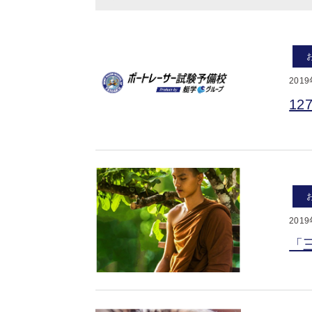
201
1
201
「