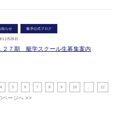
お知らせ
艇学公式ブログ
8年11月26日
１２７期 艇学スクール生募集案内
4
5
6
7
8
9
10
…
12
のページへ >>