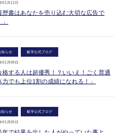
9年01月12日
履歴書はあなたを売り込む大切な広告で
！」
お知らせ
艇学公式ブログ
9年01月09日
合格する人は超優秀！？いいえ！ごく普通
体力でも上位1割の成績になれる！」
お知らせ
艇学公式ブログ
9年01月05日
半年で結果を出した人がやっていた事と