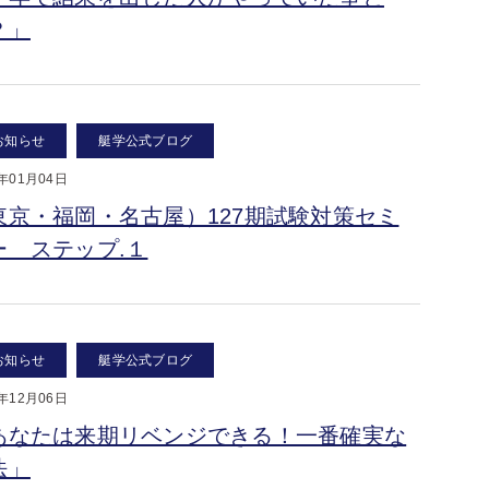
？」
お知らせ
艇学公式ブログ
9年01月04日
東京・福岡・名古屋）127期試験対策セミ
ー ステップ.１
お知らせ
艇学公式ブログ
8年12月06日
あなたは来期リベンジできる！一番確実な
法」