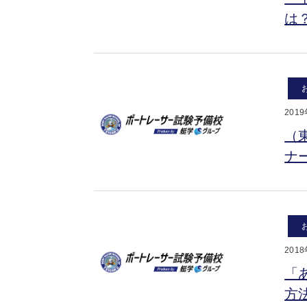
は
201
（
ナ
201
「
方