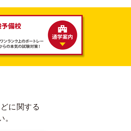
などに
関する
い。