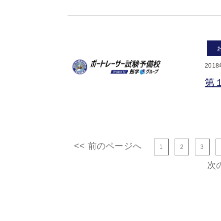
201
第
<< 前のページへ
1
2
3
次