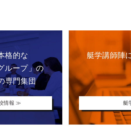
本格的な
艇学講師陣
グループ」の
の専門集団
校情報 ≫
艇