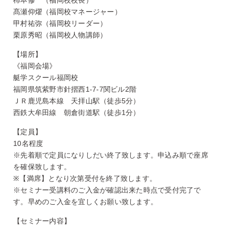
髙瀬仰燿（福岡校マネージャー）
甲村祐弥（福岡校リーダー）
栗原秀昭（福岡校人物講師）
【場所】
《福岡会場》
艇学スクール福岡校
福岡県筑紫野市針摺西1-7-7関ビル2階
ＪＲ鹿児島本線 天拝山駅（徒歩5分）
西鉄大牟田線 朝倉街道駅（徒歩1分）
【定員】
10名程度
※先着順で定員になりしだい終了致します。申込み順で座席
を確保致します。
※【満席】となり次第受付を終了致します。
※セミナー受講料のご入金が確認出来た時点で受付完了で
す。早めのご入金を宜しくお願い致します。
【セミナー内容】