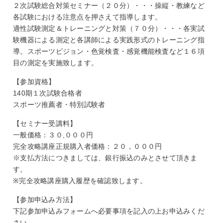
２次試験総合対策セミナー（２０分）・・・操縦・教練など
各試験における注意点を押さえて指導します。
適性試験測定＆トレーニングと対策（７０分）・・・各実試
験機器による測定と各講師による実践形式のトレーニング指
導。スポーツビジョン・色覚検査・感覚機能検査など１６項
目の測定を実施致します。
【参加資格】
140期１次試験合格者
スポーツ推薦者・特別試験者
【セミナー受講料】
一般価格：３０,０００円
完全攻略講座正規購入者価格：２０，０００円
※支払方法につきましては、銀行振込のみとさせて頂きま
す。
※完全攻略講座購入履歴を確認致します。
【参加申込み方法】
下記参加申込みフォームへ必要事項を記入の上お申込みくだ
さい。