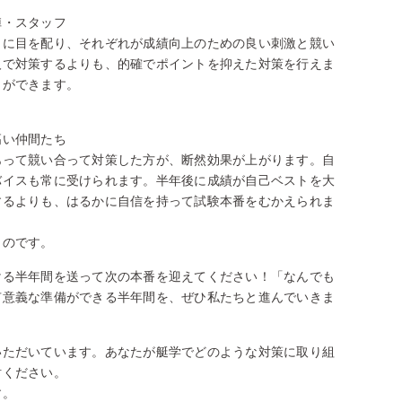
陣・スタッフ
りに目を配り、それぞれが成績向上のための良い刺激と競い
人で対策するよりも、的確でポイントを抑えた対策を行えま
とができます。
高い仲間たち
あって競い合って対策した方が、断然効果が上がります。自
バイスも常に受けられます。半年後に成績が自己ベストを大
するよりも、はるかに自信を持って試験本番をむかえられま
うのです。
ける半年間を送って次の本番を迎えてください！「なんでも
有意義な準備ができる半年間を、ぜひ私たちと進んでいきま
いただいています。あなたが艇学でどのような対策に取り組
討ください。
す。