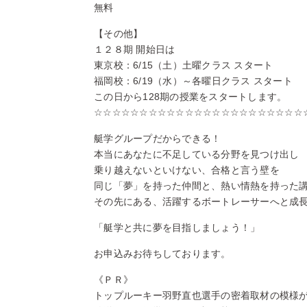
無料
【その他】
１２８期 開始日は
東京校：6/15（土）土曜クラス スタート
福岡校：6/19（水）～各曜日クラス スタート
この日から128期の授業をスタートします。
☆☆☆☆☆☆☆☆☆☆☆☆☆☆☆☆☆☆☆☆☆☆☆
艇学グループだからできる！
本当にあなたに不足している分野を見つけ出し
乗り越えないといけない、合格と言う壁を
同じ「夢」を持った仲間と、熱い情熱を持った
その先にある、活躍するボートレーサーへと成
「艇学と共に夢を目指しましょう！」
お申込みお待ちしております。
《ＰＲ》
トップルーキー羽野直也選手の密着取材の模様