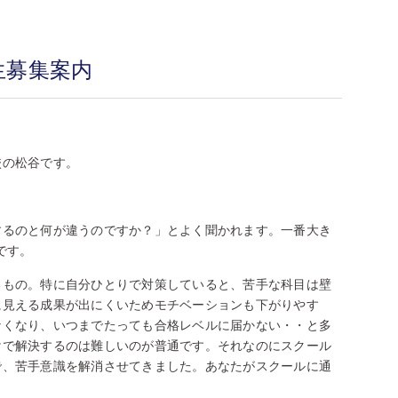
生募集案内
校の松谷です。
。
するのと何が違うのですか？」とよく聞かれます。一番大き
です。
るもの。特に自分ひとりで対策していると、苦手な科目は壁
に見える成果が出にくいためモチベーションも下がりやす
なくなり、いつまでたっても合格レベルに届かない・・と多
けで解決するのは難しいのが普通です。それなのにスクール
で、苦手意識を解消させてきました。あなたがスクールに通
と