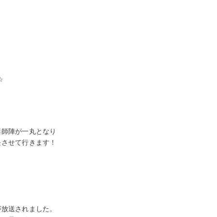
☆
講師陣が一丸となり
長させて行きます！
が放送されました。