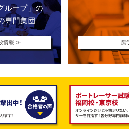
グループ」の
の専門集団
校情報 ≫
艇