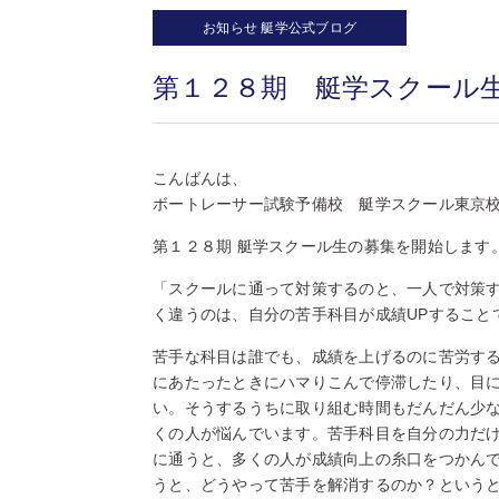
お知らせ
艇学公式ブログ
第１２８期 艇学スクール
こんばんは、
ボートレーサー試験予備校 艇学スクール東京
第１２８期 艇学スクール生の募集を開始します
「スクールに通って対策するのと、一人で対策
く違うのは、自分の苦手科目が成績UPすること
苦手な科目は誰でも、成績を上げるのに苦労す
にあたったときにハマりこんで停滞したり、目
い。そうするうちに取り組む時間もだんだん少
くの人が悩んでいます。苦手科目を自分の力だ
に通うと、多くの人が成績向上の糸口をつかん
うと、どうやって苦手を解消するのか？という