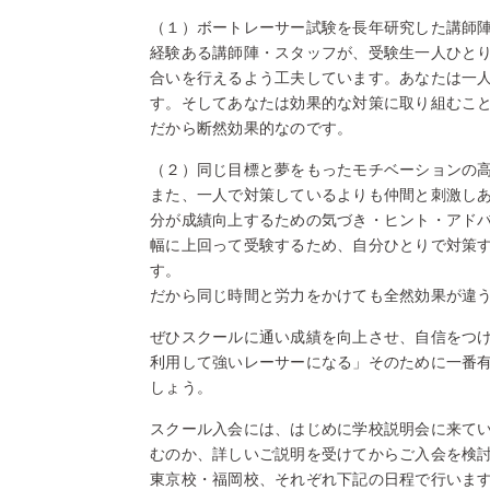
（１）ボートレーサー試験を長年研究した講師
経験ある講師陣・スタッフが、受験生一人ひと
合いを行えるよう工夫しています。あなたは一
す。そしてあなたは効果的な対策に取り組むこ
だから断然効果的なのです。
（２）同じ目標と夢をもったモチベーションの
また、一人で対策しているよりも仲間と刺激し
分が成績向上するための気づき・ヒント・アド
幅に上回って受験するため、自分ひとりで対策
す。
だから同じ時間と労力をかけても全然効果が違
ぜひスクールに通い成績を向上させ、自信をつ
利用して強いレーサーになる」そのために一番
しょう。
スクール入会には、はじめに学校説明会に来て
むのか、詳しいご説明を受けてからご入会を検
東京校・福岡校、それぞれ下記の日程で行いま