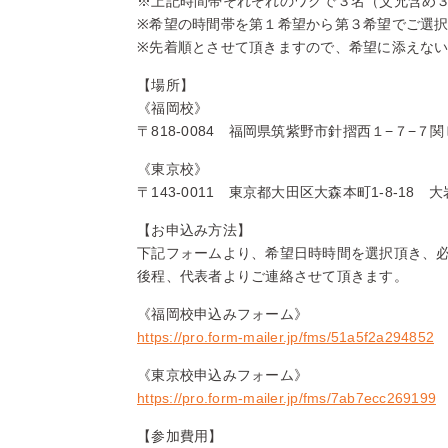
※上記時間帯それぞれのワクで３名（父兄含め
※希望の時間帯を第１希望から第３希望でご選
※先着順とさせて頂きますので、希望に添えな
【場所】
《福岡校》
〒818‐0084 福岡県筑紫野市針摺西１−７−７関
《東京校》
〒143-0011 東京都大田区大森本町1-8-18 
【お申込み方法】
下記フォームより、希望日時時間を選択頂き、
後程、代表者よりご連絡させて頂きます。
《福岡校申込みフォーム》
https://pro.form-mailer.jp/fms/51a5f2a294852
《東京校申込みフォーム》
https://pro.form-mailer.jp/fms/7ab7ecc269199
【参加費用】