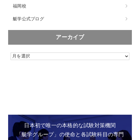
福岡校
艇学公式ブログ
アーカイブ
日本初で唯一の本格的な
試験対策機関
「艇学グループ」の
使命と各試験科目の専門