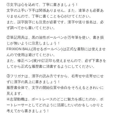
①文字は心を込めて、丁寧に書きましょう！
文字の上手い下手は関係ありません。また、達筆さも必要あ
りませんので、丁寧に書くことを心がけてください。
また、誤字脱字にも注意が必要です。漢字や送り仮名は、必
ず調べてから書いてください。
②筆記用具は、黒の油性ボールペンか万年筆を使い、書き損
じが無いように注意しましょう！
FRIXION BALL(消せるボールペン)は正式な書類には使えませ
んので使用は避けてください。
また、修正ペン(液)や訂正印も使えませんので、必ず下書きを
してから正式な履歴書に清書するようにしてください。
③フリガナは、漢字の読み方ですから、右寄せや左寄せにせ
ずに漢字の真上に書きましょう！
履歴書全体で、文字の開始位置や余白をそろえるときれいに
見えます。
④志望動機は、ボートレースのどこに魅力を感じたのか、ボ
ートレーサーとしてどのように活躍したいのかをしっかりと
考えてから書きましょう！